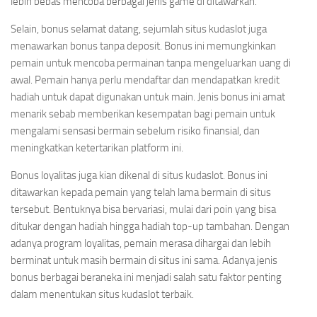
lebih bebas mencoba berbagai jenis game di ditawarkan.
Selain, bonus selamat datang, sejumlah situs kudaslot juga
menawarkan bonus tanpa deposit. Bonus ini memungkinkan
pemain untuk mencoba permainan tanpa mengeluarkan uang di
awal. Pemain hanya perlu mendaftar dan mendapatkan kredit
hadiah untuk dapat digunakan untuk main. Jenis bonus ini amat
menarik sebab memberikan kesempatan bagi pemain untuk
mengalami sensasi bermain sebelum risiko finansial, dan
meningkatkan ketertarikan platform ini.
Bonus loyalitas juga kian dikenal di situs kudaslot. Bonus ini
ditawarkan kepada pemain yang telah lama bermain di situs
tersebut. Bentuknya bisa bervariasi, mulai dari poin yang bisa
ditukar dengan hadiah hingga hadiah top-up tambahan. Dengan
adanya program loyalitas, pemain merasa dihargai dan lebih
berminat untuk masih bermain di situs ini sama. Adanya jenis
bonus berbagai beraneka ini menjadi salah satu faktor penting
dalam menentukan situs kudaslot terbaik.