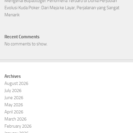
Mengenal Bupatitogel: Fenomena Terbaru di Dunia Perjudian
Evolusi Kuda Poker: Dari Meja ke Layar, Perjalanan yang Sangat
Menarik
Recent Comments
No comments to show.
Archives
August 2026
July 2026
June 2026
May 2026
April 2026
March 2026
February 2026