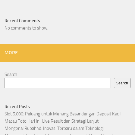
Recent Comments
No comments to show.
MORE
Search
Search
Recent Posts
Slot 5.000: Peluang untuk Menang Besar dengan Deposit Kecil
Macau Toto Hari Ini: Live Result dan Strategi Lanjut
Mengenal Rubah4d: Inovasi Terbaru dalam Teknologi