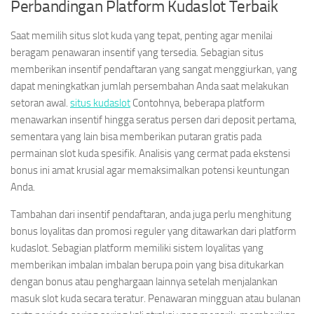
Perbandingan Platform Kudaslot Terbaik
Saat memilih situs slot kuda yang tepat, penting agar menilai
beragam penawaran insentif yang tersedia. Sebagian situs
memberikan insentif pendaftaran yang sangat menggiurkan, yang
dapat meningkatkan jumlah persembahan Anda saat melakukan
setoran awal.
situs kudaslot
Contohnya, beberapa platform
menawarkan insentif hingga seratus persen dari deposit pertama,
sementara yang lain bisa memberikan putaran gratis pada
permainan slot kuda spesifik. Analisis yang cermat pada ekstensi
bonus ini amat krusial agar memaksimalkan potensi keuntungan
Anda.
Tambahan dari insentif pendaftaran, anda juga perlu menghitung
bonus loyalitas dan promosi reguler yang ditawarkan dari platform
kudaslot. Sebagian platform memiliki sistem loyalitas yang
memberikan imbalan imbalan berupa poin yang bisa ditukarkan
dengan bonus atau penghargaan lainnya setelah menjalankan
masuk slot kuda secara teratur. Penawaran mingguan atau bulanan