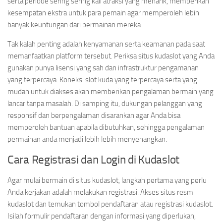
serta periode sering sering kali atraksi yang menarik, memberikan
kesempatan ekstra untuk para pemain agar memperoleh lebih
banyak keuntungan dari permainan mereka.
Tak kalah penting adalah kenyamanan serta keamanan pada saat
memanfaatkan platform tersebut. Periksa situs kudaslot yang Anda
gunakan punya lisensi yang sah dan infrastruktur pengamanan
yang terpercaya. Koneksi slot kuda yang terpercaya serta yang
mudah untuk diakses akan memberikan pengalaman bermain yang
lancar tanpa masalah. Di samping itu, dukungan pelanggan yang
responsif dan berpengalaman disarankan agar Anda bisa
memperoleh bantuan apabila dibutuhkan, sehingga pengalaman
permainan anda menjadi lebih lebih menyenangkan.
Cara Registrasi dan Login di Kudaslot
Agar mulai bermain di situs kudaslot, langkah pertama yang perlu
Anda kerjakan adalah melakukan registrasi. Akses situs resmi
kudaslot dan temukan tombol pendaftaran atau registrasi kudaslot.
Isilah formulir pendaftaran dengan informasi yang diperlukan,