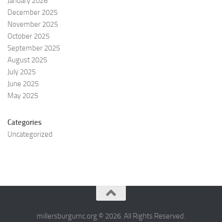
January 2026
December 2025
November 2025
October 2025
September 2025
August 2025
July 2025
June 2025
May 2025
Categories
Uncategorized
millersburgumc.org © 2026. All Rights Reserved.