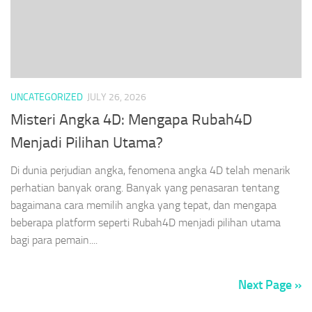
UNCATEGORIZED
JULY 26, 2026
Misteri Angka 4D: Mengapa Rubah4D
Menjadi Pilihan Utama?
Di dunia perjudian angka, fenomena angka 4D telah menarik
perhatian banyak orang. Banyak yang penasaran tentang
bagaimana cara memilih angka yang tepat, dan mengapa
beberapa platform seperti Rubah4D menjadi pilihan utama
bagi para pemain....
Next Page »