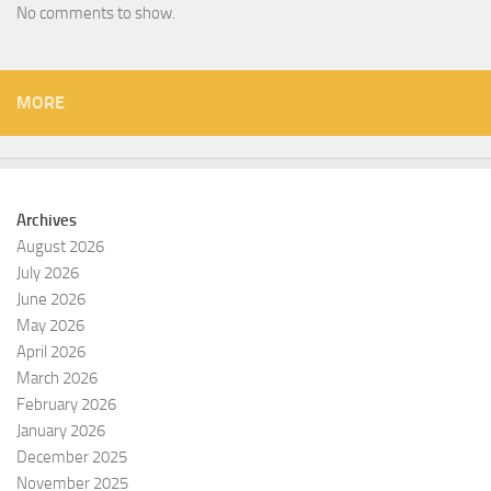
No comments to show.
MORE
Archives
August 2026
July 2026
June 2026
May 2026
April 2026
March 2026
February 2026
January 2026
December 2025
November 2025