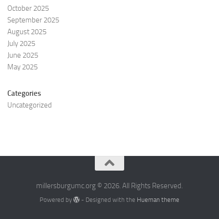
October 2025
September 2025
August 2025
July 2025
June 2025
May 2025
Categories
Uncategorized
millersburgumc.org © 2026. All Rights Reserved.
Powered by
- Designed with the
Hueman theme