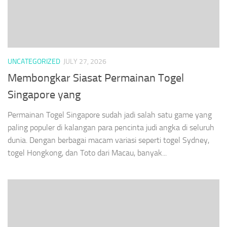
UNCATEGORIZED
JULY 27, 2026
Membongkar Siasat Permainan Togel
Singapore yang
Permainan Togel Singapore sudah jadi salah satu game yang
paling populer di kalangan para pencinta judi angka di seluruh
dunia. Dengan berbagai macam variasi seperti togel Sydney,
togel Hongkong, dan Toto dari Macau, banyak...