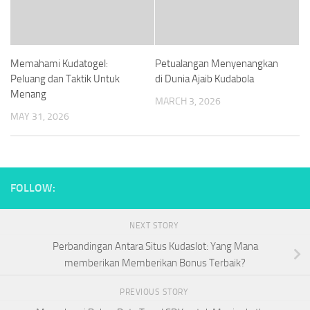
Memahami Kudatogel:
Petualangan Menyenangkan
Peluang dan Taktik Untuk
di Dunia Ajaib Kudabola
Menang
MARCH 3, 2026
MAY 31, 2026
FOLLOW:
NEXT STORY
Perbandingan Antara Situs Kudaslot: Yang Mana
memberikan Memberikan Bonus Terbaik?
PREVIOUS STORY