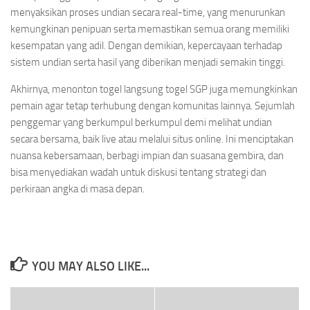
menyaksikan proses undian secara real-time, yang menurunkan
kemungkinan penipuan serta memastikan semua orang memiliki
kesempatan yang adil. Dengan demikian, kepercayaan terhadap
sistem undian serta hasil yang diberikan menjadi semakin tinggi.
Akhirnya, menonton togel langsung togel SGP juga memungkinkan
pemain agar tetap terhubung dengan komunitas lainnya. Sejumlah
penggemar yang berkumpul berkumpul demi melihat undian
secara bersama, baik live atau melalui situs online. Ini menciptakan
nuansa kebersamaan, berbagi impian dan suasana gembira, dan
bisa menyediakan wadah untuk diskusi tentang strategi dan
perkiraan angka di masa depan.
YOU MAY ALSO LIKE...