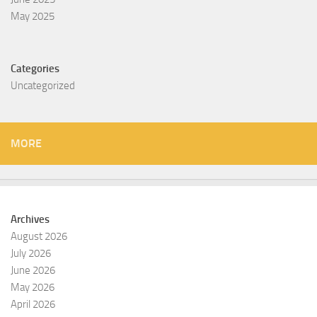
May 2025
Categories
Uncategorized
MORE
Archives
August 2026
July 2026
June 2026
May 2026
April 2026