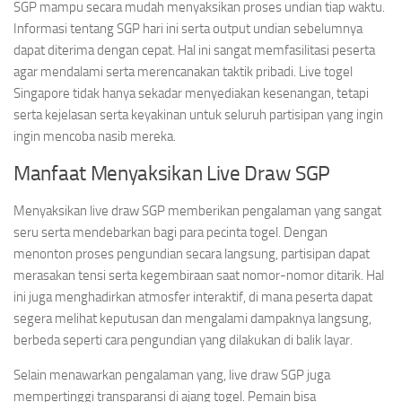
SGP mampu secara mudah menyaksikan proses undian tiap waktu.
Informasi tentang SGP hari ini serta output undian sebelumnya
dapat diterima dengan cepat. Hal ini sangat memfasilitasi peserta
agar mendalami serta merencanakan taktik pribadi. Live togel
Singapore tidak hanya sekadar menyediakan kesenangan, tetapi
serta kejelasan serta keyakinan untuk seluruh partisipan yang ingin
ingin mencoba nasib mereka.
Manfaat Menyaksikan Live Draw SGP
Menyaksikan live draw SGP memberikan pengalaman yang sangat
seru serta mendebarkan bagi para pecinta togel. Dengan
menonton proses pengundian secara langsung, partisipan dapat
merasakan tensi serta kegembiraan saat nomor-nomor ditarik. Hal
ini juga menghadirkan atmosfer interaktif, di mana peserta dapat
segera melihat keputusan dan mengalami dampaknya langsung,
berbeda seperti cara pengundian yang dilakukan di balik layar.
Selain menawarkan pengalaman yang, live draw SGP juga
mempertinggi transparansi di ajang togel. Pemain bisa