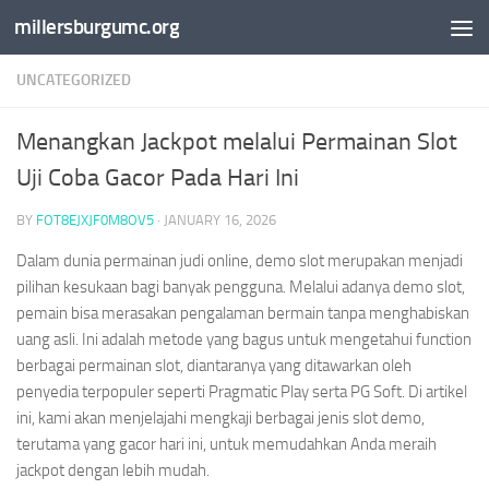
millersburgumc.org
Skip to content
UNCATEGORIZED
Menangkan Jackpot melalui Permainan Slot
Uji Coba Gacor Pada Hari Ini
BY
FOT8EJXJF0M8OV5
·
JANUARY 16, 2026
Dalam dunia permainan judi online, demo slot merupakan menjadi
pilihan kesukaan bagi banyak pengguna. Melalui adanya demo slot,
pemain bisa merasakan pengalaman bermain tanpa menghabiskan
uang asli. Ini adalah metode yang bagus untuk mengetahui function
berbagai permainan slot, diantaranya yang ditawarkan oleh
penyedia terpopuler seperti Pragmatic Play serta PG Soft. Di artikel
ini, kami akan menjelajahi mengkaji berbagai jenis slot demo,
terutama yang gacor hari ini, untuk memudahkan Anda meraih
jackpot dengan lebih mudah.