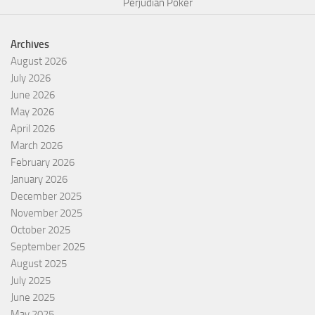
Perjudian Poker
Archives
August 2026
July 2026
June 2026
May 2026
April 2026
March 2026
February 2026
January 2026
December 2025
November 2025
October 2025
September 2025
August 2025
July 2025
June 2025
May 2025