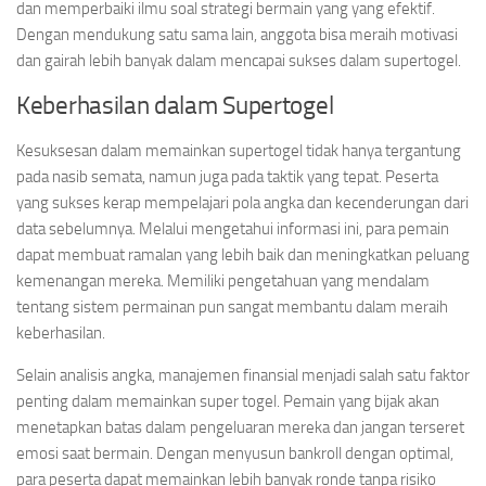
dan memperbaiki ilmu soal strategi bermain yang yang efektif.
Dengan mendukung satu sama lain, anggota bisa meraih motivasi
dan gairah lebih banyak dalam mencapai sukses dalam supertogel.
Keberhasilan dalam Supertogel
Kesuksesan dalam memainkan supertogel tidak hanya tergantung
pada nasib semata, namun juga pada taktik yang tepat. Peserta
yang sukses kerap mempelajari pola angka dan kecenderungan dari
data sebelumnya. Melalui mengetahui informasi ini, para pemain
dapat membuat ramalan yang lebih baik dan meningkatkan peluang
kemenangan mereka. Memiliki pengetahuan yang mendalam
tentang sistem permainan pun sangat membantu dalam meraih
keberhasilan.
Selain analisis angka, manajemen finansial menjadi salah satu faktor
penting dalam memainkan super togel. Pemain yang bijak akan
menetapkan batas dalam pengeluaran mereka dan jangan terseret
emosi saat bermain. Dengan menyusun bankroll dengan optimal,
para peserta dapat memainkan lebih banyak ronde tanpa risiko