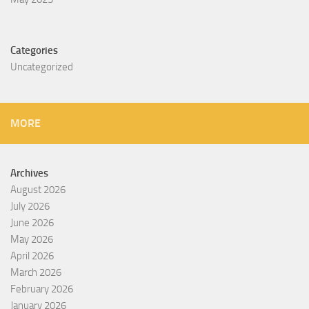
Categories
Uncategorized
MORE
Archives
August 2026
July 2026
June 2026
May 2026
April 2026
March 2026
February 2026
January 2026