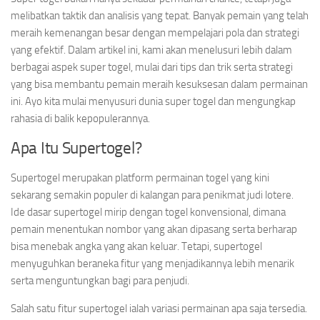
melibatkan taktik dan analisis yang tepat. Banyak pemain yang telah
meraih kemenangan besar dengan mempelajari pola dan strategi
yang efektif. Dalam artikel ini, kami akan menelusuri lebih dalam
berbagai aspek super togel, mulai dari tips dan trik serta strategi
yang bisa membantu pemain meraih kesuksesan dalam permainan
ini. Ayo kita mulai menyusuri dunia super togel dan mengungkap
rahasia di balik kepopulerannya.
Apa Itu Supertogel?
Supertogel merupakan platform permainan togel yang kini
sekarang semakin populer di kalangan para penikmat judi lotere.
Ide dasar supertogel mirip dengan togel konvensional, dimana
pemain menentukan nombor yang akan dipasang serta berharap
bisa menebak angka yang akan keluar. Tetapi, supertogel
menyuguhkan beraneka fitur yang menjadikannya lebih menarik
serta menguntungkan bagi para penjudi.
Salah satu fitur supertogel ialah variasi permainan apa saja tersedia.