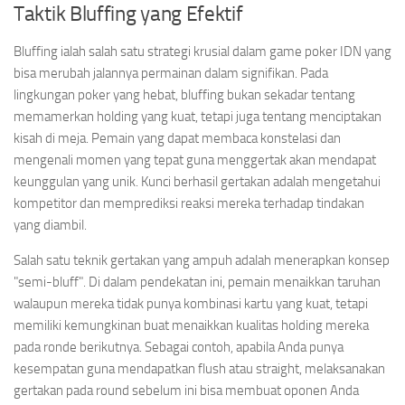
Taktik Bluffing yang Efektif
Bluffing ialah salah satu strategi krusial dalam game poker IDN yang
bisa merubah jalannya permainan dalam signifikan. Pada
lingkungan poker yang hebat, bluffing bukan sekadar tentang
memamerkan holding yang kuat, tetapi juga tentang menciptakan
kisah di meja. Pemain yang dapat membaca konstelasi dan
mengenali momen yang tepat guna menggertak akan mendapat
keunggulan yang unik. Kunci berhasil gertakan adalah mengetahui
kompetitor dan memprediksi reaksi mereka terhadap tindakan
yang diambil.
Salah satu teknik gertakan yang ampuh adalah menerapkan konsep
"semi-bluff". Di dalam pendekatan ini, pemain menaikkan taruhan
walaupun mereka tidak punya kombinasi kartu yang kuat, tetapi
memiliki kemungkinan buat menaikkan kualitas holding mereka
pada ronde berikutnya. Sebagai contoh, apabila Anda punya
kesempatan guna mendapatkan flush atau straight, melaksanakan
gertakan pada round sebelum ini bisa membuat oponen Anda