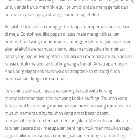
untuk anda harus memiliki equilibrium di antara menggertak dan
bermain nyata supaya strategi kamu tetap efektif.
Kesalahan lain adalah menggertak tanpa memperhatikan keadaan
di meja. Contohnya, jika papan di atas meja mengindikasikan
potensi hand yang mendominasi, menggertak mungkin tidak akan
akan efektif karena musuh kamu bisa mendapatkan kombinasi
hand yang bagus. Mengetahui situasi dan membaca musuh adalah
rahsia untuk melakukan bluffing yang effektif. Amati apa musuh
Anda bergelagat sebelumnya dan adaptasikan strategi Anda
berdasarkan dengan itu semua.
Terakhir, salah satu kesalahan sering terjadi yaitu kurang
mempertimbangkan size bet yang ketika bluffing. Taruhan yang
terlalu kecil bisa kurang menyebabkan pressure yang memadai ke
musuh, sementara itu taruhan yang amat besar dapat
menyebabkan kamu terlihat mencurigakan. Menentukan ukuran
taruhan secara bijak merupakan penting untuk menimbulkan ragu-
ragu di pikiran musuh dan meningkatkan kemungkinan bluffing