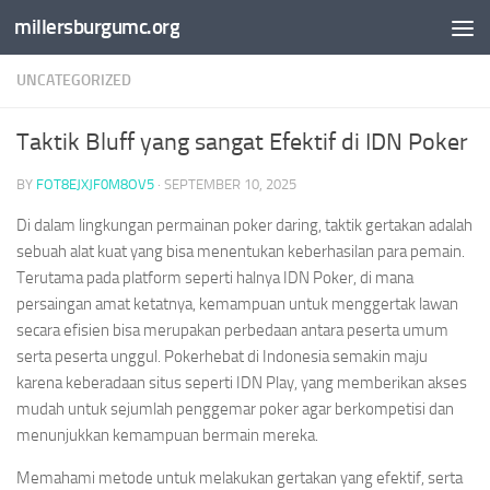
millersburgumc.org
Skip to content
UNCATEGORIZED
Taktik Bluff yang sangat Efektif di IDN Poker
BY
FOT8EJXJF0M8OV5
·
SEPTEMBER 10, 2025
Di dalam lingkungan permainan poker daring, taktik gertakan adalah
sebuah alat kuat yang bisa menentukan keberhasilan para pemain.
Terutama pada platform seperti halnya IDN Poker, di mana
persaingan amat ketatnya, kemampuan untuk menggertak lawan
secara efisien bisa merupakan perbedaan antara peserta umum
serta peserta unggul. Pokerhebat di Indonesia semakin maju
karena keberadaan situs seperti IDN Play, yang memberikan akses
mudah untuk sejumlah penggemar poker agar berkompetisi dan
menunjukkan kemampuan bermain mereka.
Memahami metode untuk melakukan gertakan yang efektif, serta