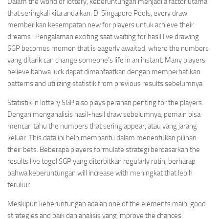
Dalam the world of lottery, keberuntungan menjadi a factor utama
that seringkali kita andalkan. Di Singapore Pools, every draw
memberikan kesempatan new for players untuk achieve their
dreams . Pengalaman exciting saat waiting for hasil live drawing
SGP becomes momen that is eagerly awaited, where the numbers
yang ditarik can change someone’s life in an instant. Many players
believe bahwa luck dapat dimanfaatkan dengan memperhatikan
patterns and utilizing statistik from previous results sebelumnya.
Statistik in lottery SGP also plays peranan penting for the players.
Dengan menganalisis hasil-hasil draw sebelumnya, pemain bisa
mencari tahu the numbers that sering appear, atau yang jarang
keluar. This data ini help membantu dalam menentukan pilihan
their bets. Beberapa players formulate strategi berdasarkan the
results live togel SGP yang diterbitkan regularly rutin, berharap
bahwa keberuntungan will increase with meningkat that lebih
terukur.
Meskipun keberuntungan adalah one of the elements main, good
strategies and baik dan analisis yang improve the chances