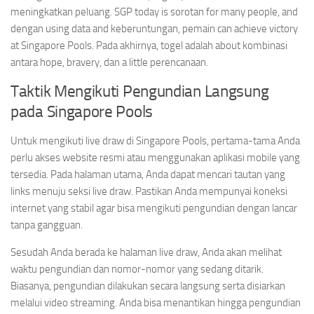
meningkatkan peluang. SGP today is sorotan for many people, and
dengan using data and keberuntungan, pemain can achieve victory
at Singapore Pools. Pada akhirnya, togel adalah about kombinasi
antara hope, bravery, dan a little perencanaan.
Taktik Mengikuti Pengundian Langsung
pada Singapore Pools
Untuk mengikuti live draw di Singapore Pools, pertama-tama Anda
perlu akses website resmi atau menggunakan aplikasi mobile yang
tersedia. Pada halaman utama, Anda dapat mencari tautan yang
links menuju seksi live draw. Pastikan Anda mempunyai koneksi
internet yang stabil agar bisa mengikuti pengundian dengan lancar
tanpa gangguan.
Sesudah Anda berada ke halaman live draw, Anda akan melihat
waktu pengundian dan nomor-nomor yang sedang ditarik.
Biasanya, pengundian dilakukan secara langsung serta disiarkan
melalui video streaming. Anda bisa menantikan hingga pengundian