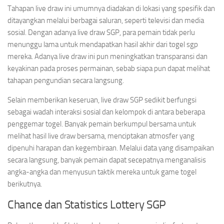
Tahapan live draw ini umumnya diadakan di lokasi yang spesifik dan
ditayangkan melalui berbagai saluran, seperti televisi dan media
sosial. Dengan adanya live draw SGP, para pemain tidak perlu
menunggu lama untuk mendapatkan hasil akhir dari togel sgp
mereka. Adanya live draw ini pun meningkatkan transparansi dan
keyakinan pada proses permainan, sebab siapa pun dapat melihat
tahapan pengundian secara langsung.
Selain memberikan keseruan, live draw SGP sedikit berfungsi
sebagai wadah interaksi sosial dan kelompok di antara beberapa
penggemar togel. Banyak pemain berkumpul bersama untuk
melihat hasil live draw bersama, menciptakan atmosfer yang
dipenuhi harapan dan kegembiraan. Melalui data yang disampaikan
secara langsung, banyak pemain dapat secepatnya menganalisis
angka-angka dan menyusun taktik mereka untuk game togel
berikutnya.
Chance dan Statistics Lottery SGP