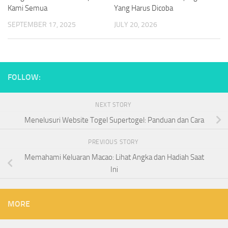
Kami Semua
Yang Harus Dicoba
SEPTEMBER 17, 2025
JULY 20, 2026
FOLLOW:
NEXT STORY
Menelusuri Website Togel Supertogel: Panduan dan Cara
PREVIOUS STORY
Memahami Keluaran Macao: Lihat Angka dan Hadiah Saat
Ini
MORE