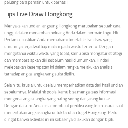
peluang para pemain untuk berhasil.
Tips Live Draw Hongkong
Menyaksikan undian langsung Hongkong merupakan sebuah cara
unggul dalam menambah peluang Anda dalam bermain togel HK.
Pertama, pastikan Anda memahami timetable live draw yang
umumnya terjadwal tiap malam pada waktu tertentu. Dengan
mengetahui waktu waktu yang tepat, kamu bisa mengatur strategi
dan mempersiapkan diri sebelum hasil diumumkan. Hindari
melepaskan kesempatan ini dalam rangka melakukan analisis
terhadap angka-angka yang suka dipilih.
Selain itu, krusial untuk selalu memperhatikan data dari hasil undian
sebelumnya. Melalui hk pools, kamu bisa mengakses informasi
mengenai angka-angka yang paling sering dan jarang keluar.
Dengan data ini, Anda bisa membuat prediksi yang lebih akurat saat
menentukan angka-angka untuk taruhan togel Hongkong. Perlu
diingat bahwa aktivitas ini ini sebaiknya dilakukan dengan bijak.