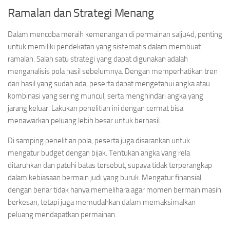
Ramalan dan Strategi Menang
Dalam mencoba meraih kemenangan di permainan salju4d, penting
untuk memiliki pendekatan yang sistematis dalam membuat
ramalan. Salah satu strategi yang dapat digunakan adalah
menganalisis pola hasil sebelumnya. Dengan memperhatikan tren
dari hasil yang sudah ada, peserta dapat mengetahui angka atau
kombinasi yang sering muncul, serta menghindari angka yang
jarang keluar. Lakukan penelitian ini dengan cermat bisa
menawarkan peluang lebih besar untuk berhasil.
Di samping penelitian pola, peserta juga disarankan untuk
mengatur budget dengan bijak. Tentukan angka yang rela
ditaruhkan dan patuhi batas tersebut, supaya tidak terperangkap
dalam kebiasaan bermain judi yang buruk. Mengatur finansial
dengan benar tidak hanya memelihara agar momen bermain masih
berkesan, tetapi juga memudahkan dalam memaksimalkan
peluang mendapatkan permainan.